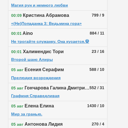
Магия рун и немного любви
Кристина Абрамова
799 / 9
00:09
«(Не)Попаданка 3: Ведьмина гора»
Aino
884 / 11
00:01
Не трогайте служанку. Она кусается.💀
Халимендис Тори
23 / 16
00:01
Второй шанс Алиры
Есения Серафим
588 / 10
05 авг
Прелюдия возрождения
Гончарова Галина Дмитриевна
552 / 31
05 авг
Графиня Справедливая
Елена Елина
1430 / 10
05 авг
Мир за гранью.
Антонова Лидия
270 / 4
05 авг