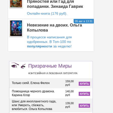
Пряностей или Гад для
попаданки. Зинаида Гаврик
Онлайн-книга (176 руб)
.
05 авг в 13:31
Невезение на двоих. Ольга
Копылова
В процессе написания для
одобренных
.
В Топ-100 по
популярности
за неделю!
Призрачные Миры
ФЭНТЕЗИЙНАЯ И ЛЮБОВНАЯ ЛИТЕРАТУРА
159,00
Только сияй. Елена Филон
КУПИТЬ
руб
Помощница черного дракона.
140,00
КУПИТЬ
Карина Клэр
руб
Шанс для инопланетного гада,
139,00
или Умереть, сбежать,
КУПИТЬ
руб
влюбиться. Ольга Копылова