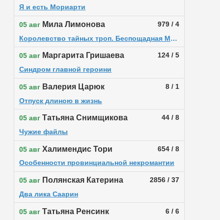
Я и есть Мориарти
Мила Лимонова
979 / 4
05 авг
Королевство тайных троп. Беспощадная Москва
Маргарита Гришаева
124 / 5
05 авг
Синдром главной героини
Валерия Царюк
8 / 1
05 авг
Отпуск длиною в жизнь
Татьяна Снимщикова
44 / 8
05 авг
Чужие файлы
Халимендис Тори
654 / 8
05 авг
Особенности провинциальной некромантии
Полянская Катерина
2856 / 37
05 авг
Два лика Саарин
Татьяна Ренсинк
6 / 6
05 авг