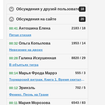
Обсуждения у друзей пользователя
click to ex
18
Обсуждения на сайте
click to collapse contents
20
Антошина Елена
2183 / 18
00:41
Пятая стихия
Ольга Копылова
1953 / 14
00:32
Невезение на двоих
Галина Искушенная
8820 / 29
00:28
В объятьях тигра
Марья Фрода Маррэ
555 / 3
00:14
Тормарский витраж. Книга 1. Время скитальцев
Эринэль
702 / 5
00:12
Феникс. Песнь на Грани
Мария Морозова
6543 / 83
00:11