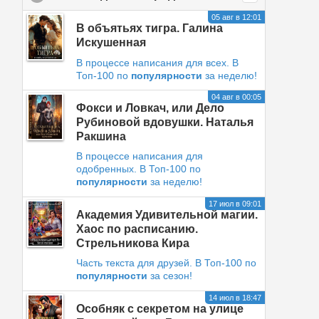
05 авг в 12:01
В объятьях тигра. Галина
Искушенная
В процессе написания для всех
.
В
Топ-100 по
популярности
за неделю!
04 авг в 00:05
Фокси и Ловкач, или Дело
Рубиновой вдовушки. Наталья
Ракшина
В процессе написания для
одобренных
.
В Топ-100 по
популярности
за неделю!
17 июл в 09:01
Академия Удивительной магии.
Хаос по расписанию.
Стрельникова Кира
Часть текста для друзей
.
В Топ-100 по
популярности
за сезон!
14 июл в 18:47
Особняк с секретом на улице