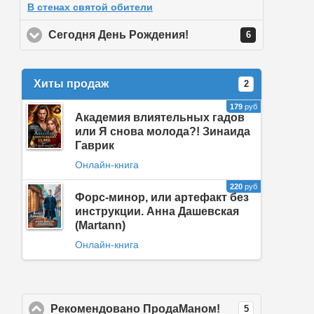
В стенах святой обители
Сегодня День Рождения!
click to expand content
6
Хиты продаж
2
179
руб
Академия влиятельных гадов
или Я снова молода?! Зинаида
Гаврик
Онлайн-книга
220
руб
Форс-минор, или артефакт без
инструкции. Анна Дашевская
(Martann)
Онлайн-книга
Рекомендовано ПродаМаном!
click to collapse 
5